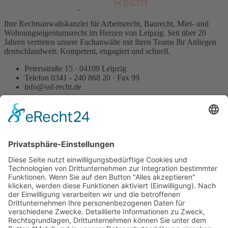
Recht
Recht
Ihre Rechtsanwaltskanzlei für Arbeitsrecht, Baurecht, Miet- und
Wohnungseigentumsrecht im Herzen von Leipzig. Seit über 20
Jahren vertreten unsere Fachanwälte mit ihren Teams Ihr Anliegen
deutschlandweit. Kompetent, engagiert und schnell.
Petersstraße 15 · 04109 Leipzig
Telefon 0341 - 240 868 20 · Fax 99
info@ssf-recht.de
Spezialisiert auf
Arbeitsrecht Arbeitgeber
Arbeitsrecht Arbeitnehmer
Arbeitsrecht Betriebsräte
Privates Baurecht für Bauherren
Privates Baurecht für Unternehmer
Architekten- & Ingenieurrecht
Gewerbliches Mietrecht
Mietrecht für Vermieter
Mietrecht für Mieter
Wohnungseigentumsrecht