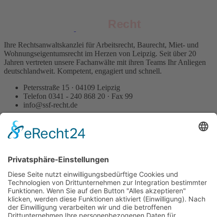
Recht
Recht
Ihre Rechtsanwaltskanzlei für Arbeitsrecht, Baurecht, Miet- und
Wohnungseigentumsrecht im Herzen von Leipzig. Seit über 20
Jahren vertreten unsere Fachanwälte mit ihren Teams Ihr Anliegen
deutschlandweit. Kompetent, engagiert und schnell.
Petersstraße 15 · 04109 Leipzig
Telefon 0341 - 240 868 20 · Fax 99
info@ssf-recht.de
Spezialisiert auf
Arbeitsrecht Arbeitgeber
Arbeitsrecht Arbeitnehmer
Arbeitsrecht Betriebsräte
Privates Baurecht für Bauherren
Privates Baurecht für Unternehmer
Architekten- & Ingenieurrecht
Gewerbliches Mietrecht
Mietrecht für Vermieter