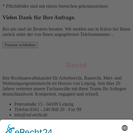
* Pflichtfelder sind mit einem Sternchen gekennzeichnet.
Vielen Dank für Ihre Anfrage.
Bei uns sind sie Bestens beraten. Wir melden uns in Kürze bei Ihnen
zurück unter der von Ihnen angegebenen Telefonnummer
-
.
Fenster schließen
Recht
Recht
Ihre Rechtsanwaltskanzlei für Arbeitsrecht, Baurecht, Miet- und
Wohnungseigentumsrecht im Herzen von Leipzig. Seit über 20
Jahren vertreten unsere Fachanwälte mit ihren Teams Ihr Anliegen
deutschlandweit. Kompetent, engagiert und schnell.
Petersstraße 15 · 04109 Leipzig
Telefon 0341 - 240 868 20 · Fax 99
info@ssf-recht.de
Spezialisiert auf