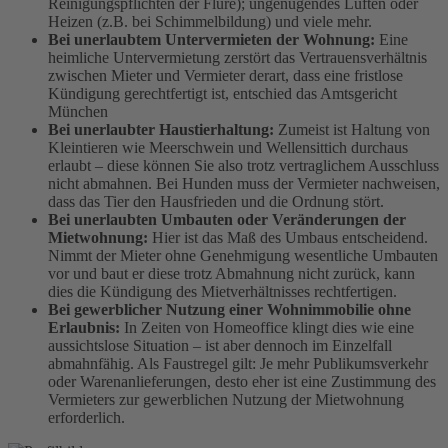
Reinigungspflichten der Flure); ungenügendes Lüften oder
Heizen (z.B. bei Schimmelbildung) und viele mehr.
Bei unerlaubtem Untervermieten der Wohnung:
Eine
heimliche Untervermietung zerstört das Vertrauensverhältnis
zwischen Mieter und Vermieter derart, dass eine fristlose
Kündigung gerechtfertigt ist, entschied das Amtsgericht
München
Bei unerlaubter Haustierhaltung:
Zumeist ist Haltung von
Kleintieren wie Meerschwein und Wellensittich durchaus
erlaubt – diese können Sie also trotz vertraglichem Ausschluss
nicht abmahnen. Bei Hunden muss der Vermieter nachweisen,
dass das Tier den Hausfrieden und die Ordnung stört.
Bei unerlaubten Umbauten oder Veränderungen der
Mietwohnung:
Hier ist das Maß des Umbaus entscheidend.
Nimmt der Mieter ohne Genehmigung wesentliche Umbauten
vor und baut er diese trotz Abmahnung nicht zurück, kann
dies die Kündigung des Mietverhältnisses rechtfertigen.
Bei gewerblicher Nutzung einer Wohnimmobilie ohne
Erlaubnis:
In Zeiten von Homeoffice klingt dies wie eine
aussichtslose Situation – ist aber dennoch im Einzelfall
abmahnfähig. Als Faustregel gilt: Je mehr Publikumsverkehr
oder Warenanlieferungen, desto eher ist eine Zustimmung des
Vermieters zur gewerblichen Nutzung der Mietwohnung
erforderlich.