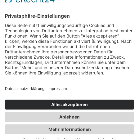
Arbeitsrecht Arbeitgeber
Arbeitsrecht Arbeitnehmer
Arbeitsrecht Betriebsräte
Privates Baurecht für Bauherren
Privates Baurecht für Unternehmer
Architekten- & Ingenieurrecht
Gewerbliches Mietrecht
Mietrecht für Vermieter
Mietrecht für Mieter
Wohnungseigentumsrecht
Über uns
Kanzlei
Daniel Frick
Daniel Sommerfeld
Mario van Suntum
Kontakt
Datenschutz
Impressum
© 2026 Sommerfeld van Suntum Frick · Konzept und Web:
DART
Strategisches Marketing